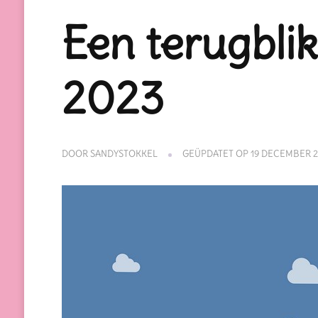
Een terugblik
2023
DOOR
SANDYSTOKKEL
GEÜPDATET OP
19 DECEMBER 