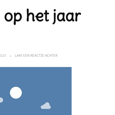
 op het jaar
OP
2023
LAAT EEN REACTIE ACHTER
EEN
TERUGBLIK
OP
HET
JAAR
2023