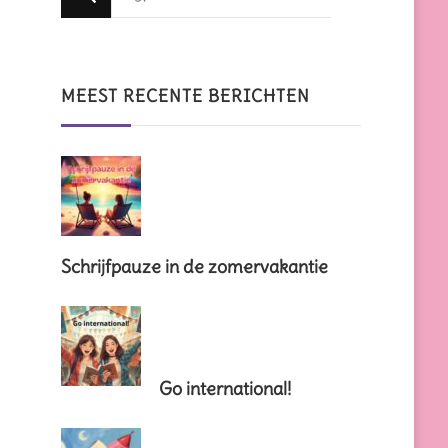
zoek
naar
iets?
MEEST RECENTE BERICHTEN
Schrijfpauze in de zomervakantie
Go international!