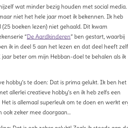
mijzelf wat minder bezig houden met social media.
 maar niet het hele jaar moet ik bekennen. Ik heb
(25 boeken lezen) niet gehaald. Dit kwam
kenserie “
De Aardkinderen
” ben gestart, waarbij
ben ik in deel 5 aan het lezen en dat deel heeft zel
d jaar beter om mijn Hebban-doel te behalen als ik
e hobby’s te doen: Dat is prima gelukt. Ik ben het
t allerlei creatieve hobby’s en ik heb zelfs een
 Het is allemaal superleuk om te doen en werkt er
dan ook zeker mee doorgaan…
ling: Dat is ook zeker gelukt! Zoals ik steeds aan d