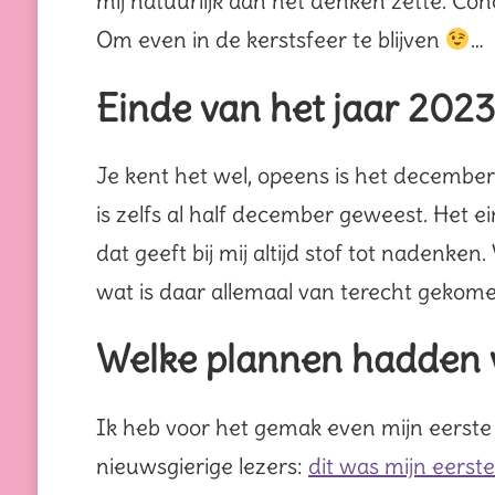
mij natuurlijk aan het denken zette. Co
Om even in de kerstsfeer te blijven
…
Einde van het jaar 2023
Je kent het wel, opeens is het december.
is zelfs al half december geweest. Het e
dat geeft bij mij altijd stof tot nadenk
wat is daar allemaal van terecht gekom
Welke plannen hadden w
Ik heb voor het gemak even mijn eerste
nieuwsgierige lezers:
dit was mijn eerste