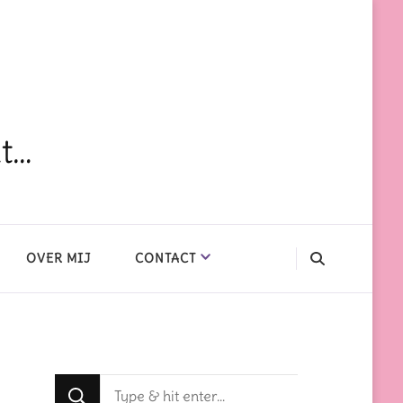
dt…
OVER MIJ
CONTACT
Op