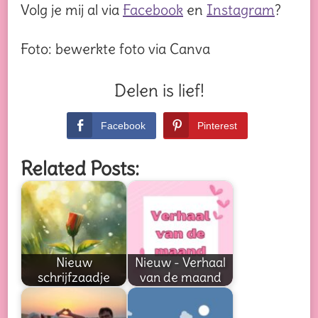
Volg je mij al via
Facebook
en
Instagram
?
Foto: bewerkte foto via Canva
Delen is lief!
Facebook
Pinterest
Related Posts:
Nieuw
Nieuw - Verhaal
schrijfzaadje
van de maand