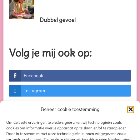
Dubbel gevoel
Volg je mij ook op:
Facebook
Instagram
Beheer cookie toestemming
Om de beste ervaringen te bieden, gebruiken wij technologieën zoals
© Auteursrechten 2026
Creaties waar je blij van
cookies om informatie over je apparaat op te slaan en/of te raadplegen.
Door in te stemmen met deze technologieën kunnen wij gegevens zoals
wordt...
. Alle rechten voorbehouden. Chic Lite |
surfgedrag of unieke ID's op deze site verwerken. Als je geen toestemming