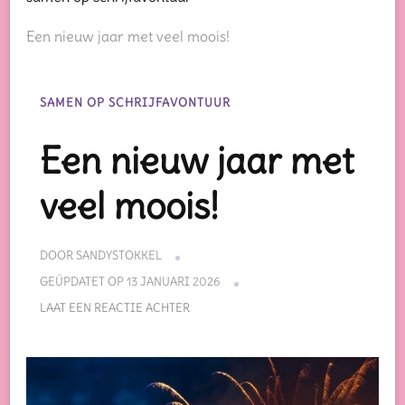
Een nieuw jaar met veel moois!
SAMEN OP SCHRIJFAVONTUUR
Een nieuw jaar met
veel moois!
DOOR
SANDYSTOKKEL
GEÜPDATET OP
13 JANUARI 2026
OP
LAAT EEN REACTIE ACHTER
EEN
NIEUW
JAAR
MET
VEEL