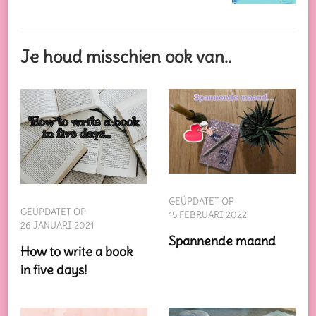
Je houd misschien ook van..
GEÜPDATET OP
GEÜPDATET OP
15 FEBRUARI 2022
26 JANUARI 2021
Spannende maand
How to write a book
in five days!