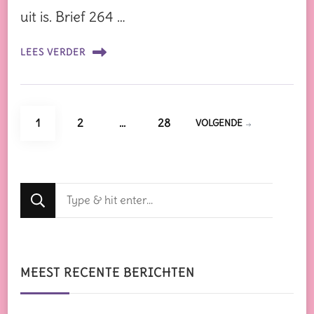
uit is. Brief 264 …
LEES VERDER
Berichten
PAGINA
PAGINA
PAGINA
1
2
…
28
VOLGENDE
paginering
Op
zoek
naar
iets?
MEEST RECENTE BERICHTEN