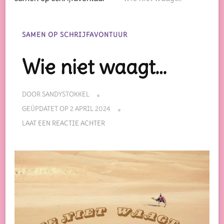
SAMEN OP SCHRIJFAVONTUUR
Wie niet waagt…
DOOR
SANDYSTOKKEL
GEÜPDATET OP
2 APRIL 2024
OP
LAAT EEN REACTIE ACHTER
WIE
NIET
WAAGT…