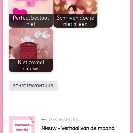
Perfect bestaat
Schrijven doe je
niet
niet alleen
Niet zoveel
nieuws
SCHRIJFAVONTUUR
VORIG ARTIKEL
Nieuw - Verhaal van de maand