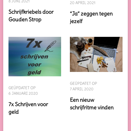
8 JUNI 2021
20 APRIL 2021
Schrijfkriebels door
“Ja” zeggen tegen
Gouden Strop
jezelf
GEÜPDATET OP
GEÜPDATET OP
7 APRIL 2020
6 JANUARI 2020
Een nieuw
7x Schrijven voor
schrijfritme vinden
geld