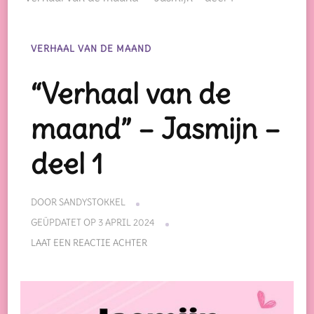
VERHAAL VAN DE MAAND
“Verhaal van de
maand” – Jasmijn –
deel 1
DOOR
SANDYSTOKKEL
GEÜPDATET OP
3 APRIL 2024
OP
LAAT EEN REACTIE ACHTER
“VERHAAL
VAN
DE
MAAND”
–