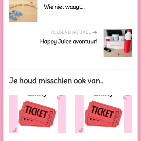
Wie niet waagt...
VOLGEND ARTIKEL
Happy Juice avontuur!
Je houd misschien ook van..