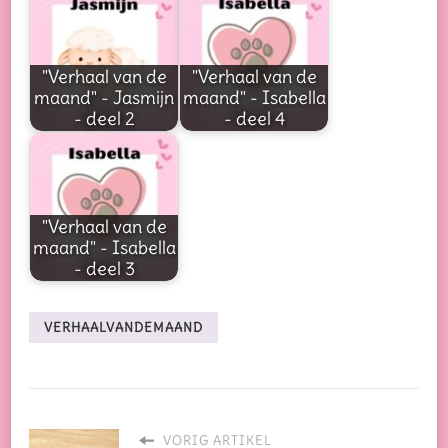
"Verhaal van de
"Verhaal van de
maand" - Jasmijn
maand" - Isabella
- deel 2
- deel 4
"Verhaal van de
maand" - Isabella
- deel 3
VERHAALVANDEMAAND
VORIG ARTIKEL