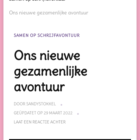
Ons nieuwe gezamenlijke avontuur
SAMEN OP SCHRIJFAVONTUUR
Ons nieuwe
gezamenlijke
avontuur
DOOR
SANDYSTOKKEL
GEÜPDATET OP
29 MAART 2022
OP
LAAT EEN REACTIE ACHTER
ONS
NIEUWE
GEZAMENLIJKE