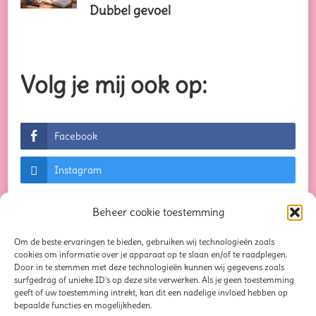
Dubbel gevoel
Volg je mij ook op:
Facebook
Instagram
Beheer cookie toestemming
Om de beste ervaringen te bieden, gebruiken wij technologieën zoals
© Auteursrechten 2026
Creaties waar je blij van
cookies om informatie over je apparaat op te slaan en/of te raadplegen.
Door in te stemmen met deze technologieën kunnen wij gegevens zoals
wordt...
. Alle rechten voorbehouden. Chic Lite |
surfgedrag of unieke ID's op deze site verwerken. Als je geen toestemming
geeft of uw toestemming intrekt, kan dit een nadelige invloed hebben op
Ontwikkeld door
Rara Themes
. Mogelijk
bepaalde functies en mogelijkheden.