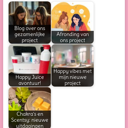
Blog over ons
gezamenlijke
Afronding van
project
ons project
Happy vibes met
Happy Juice
mijn nieuwe
avontuur!
project
Chakra's en
Scentsy: nieuwe
uitdagingen