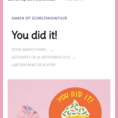
SAMEN OP SCHRIJFAVONTUUR
You did it!
DOOR
SANDYSTOKKEL
GEÜPDATET OP
26 SEPTEMBER 2023
OP
LAAT EEN REACTIE ACHTER
YOU
DID
IT!