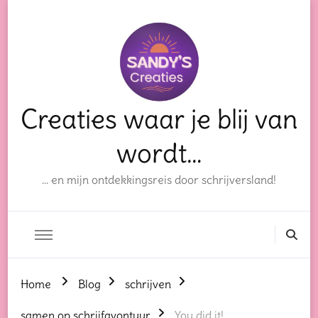
Creaties waar je blij van
wordt…
… en mijn ontdekkingsreis door schrijversland!
Home
Blog
schrijven
samen op schrijfavontuur
You did it!