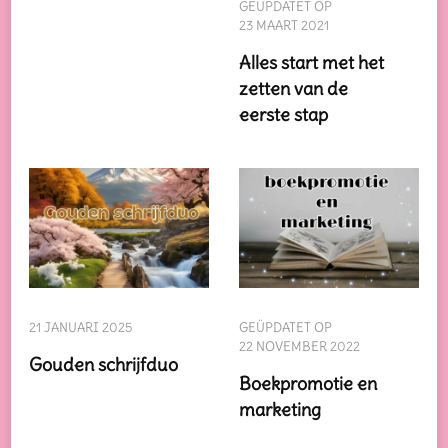
GEÜPDATET OP
23 MAART 2021
Alles start met het
zetten van de
eerste stap
21 JANUARI 2025
GEÜPDATET OP
22 NOVEMBER 2022
Gouden schrijfduo
Boekpromotie en
marketing