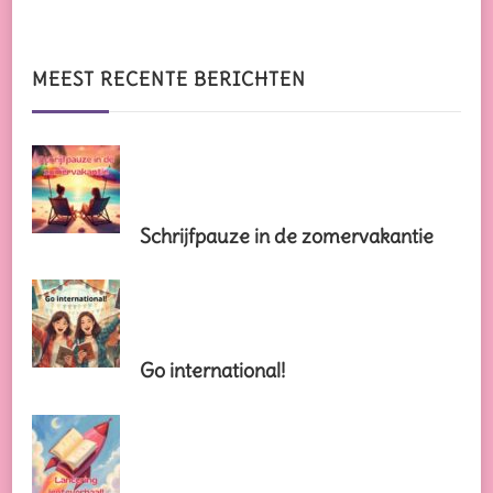
naar
iets?
MEEST RECENTE BERICHTEN
Schrijfpauze in de zomervakantie
Go international!