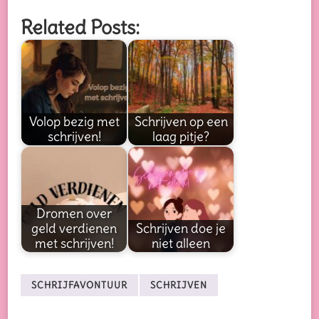
Related Posts:
Volop bezig met
Schrijven op een
schrijven!
laag pitje?
Dromen over
geld verdienen
Schrijven doe je
met schrijven!
niet alleen
SCHRIJFAVONTUUR
SCHRIJVEN