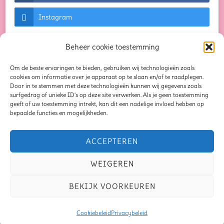
Instagram
Beheer cookie toestemming
Om de beste ervaringen te bieden, gebruiken wij technologieën zoals
© Auteursrechten 2026
Creaties waar je blij van
cookies om informatie over je apparaat op te slaan en/of te raadplegen.
Door in te stemmen met deze technologieën kunnen wij gegevens zoals
wordt...
. Alle rechten voorbehouden. Chic Lite |
surfgedrag of unieke ID's op deze site verwerken. Als je geen toestemming
geeft of uw toestemming intrekt, kan dit een nadelige invloed hebben op
Ontwikkeld door
Rara Themes
. Mogelijk
bepaalde functies en mogelijkheden.
gemaakt door
WordPress
.
Privacybeleid
Blog
Seizoensliefde
ACCEPTEREN
Mindful Moments Bundel
Oorbellen
Schrijven
WEIGEREN
Samen op schrijfavontuur
Verhaal van de maand
BEKIJK VOORKEUREN
Recensies
Over mij
Contact
Privacybeleid
Disclaimer
Cookiebeleid
Privacybeleid