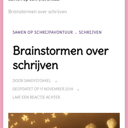
Brainstormen over schrijven
SAMEN OP SCHRIJFAVONTUUR
SCHRIJVEN
Brainstormen over
schrijven
DOOR
SANDYSTOKKEL
GEÜPDATET OP
17 NOVEMBER 2019
OP
LAAT EEN REACTIE ACHTER
BRAINSTORMEN
OVER
SCHRIJVEN