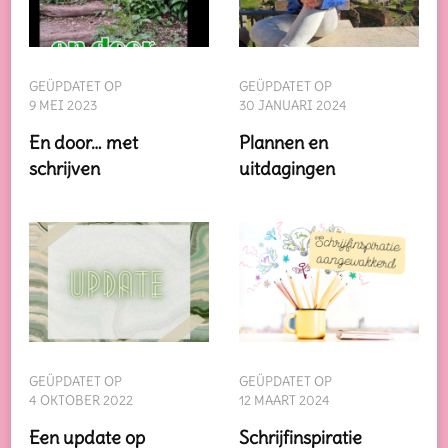
GEÜPDATET OP
GEÜPDATET OP
9 MEI 2023
30 JANUARI 2024
En door… met
Plannen en
schrijven
uitdagingen
GEÜPDATET OP
GEÜPDATET OP
4 OKTOBER 2022
12 MAART 2024
Een update op
Schrijfinspiratie