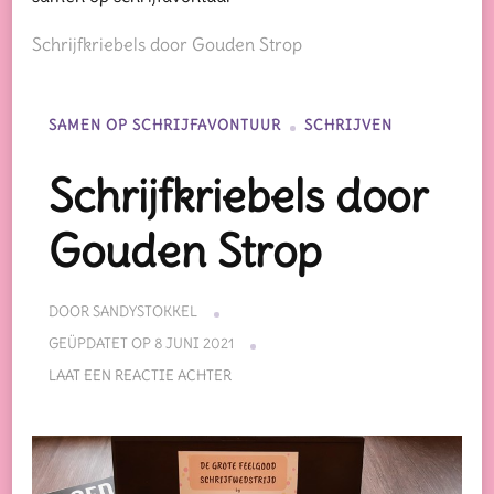
Schrijfkriebels door Gouden Strop
SAMEN OP SCHRIJFAVONTUUR
SCHRIJVEN
Schrijfkriebels door
Gouden Strop
DOOR
SANDYSTOKKEL
GEÜPDATET OP
8 JUNI 2021
OP
LAAT EEN REACTIE ACHTER
SCHRIJFKRIEBELS
DOOR
GOUDEN
STROP