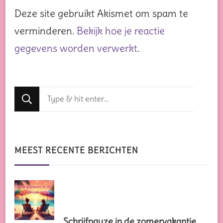
Deze site gebruikt Akismet om spam te
verminderen.
Bekijk hoe je reactie
gegevens worden verwerkt
.
Op
zoek
naar
iets?
MEEST RECENTE BERICHTEN
Schrijfpauze in de zomervakantie