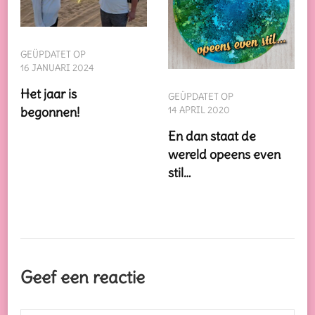
GEÜPDATET OP
16 JANUARI 2024
Het jaar is
GEÜPDATET OP
begonnen!
14 APRIL 2020
En dan staat de
wereld opeens even
stil…
Geef een reactie