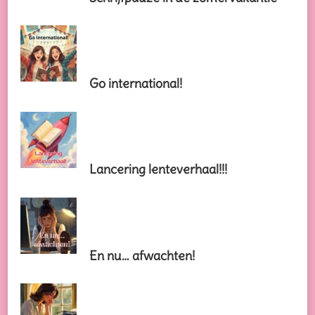
Go international!
Lancering lenteverhaal!!!
En nu… afwachten!