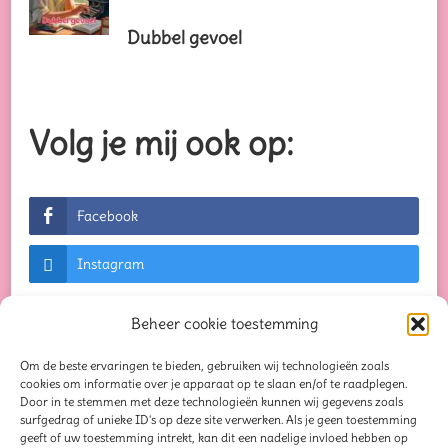
Dubbel gevoel
Volg je mij ook op:
Facebook
Instagram
Beheer cookie toestemming
Om de beste ervaringen te bieden, gebruiken wij technologieën zoals
© Auteursrechten 2026
Creaties waar je blij van
cookies om informatie over je apparaat op te slaan en/of te raadplegen.
Door in te stemmen met deze technologieën kunnen wij gegevens zoals
wordt...
. Alle rechten voorbehouden. Chic Lite |
surfgedrag of unieke ID's op deze site verwerken. Als je geen toestemming
geeft of uw toestemming intrekt, kan dit een nadelige invloed hebben op
Ontwikkeld door
Rara Themes
. Mogelijk