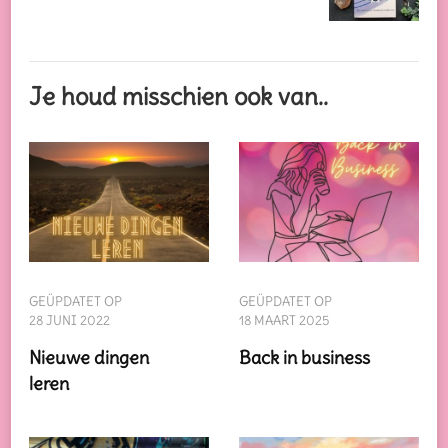
Je houd misschien ook van..
GEÜPDATET OP
GEÜPDATET OP
28 JUNI 2022
18 MAART 2025
Nieuwe dingen
Back in business
leren