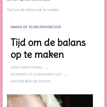
Tijd om de balans op te maken
SAMEN OP SCHRIJFAVONTUUR
Tijd om de balans
op te maken
DOOR
SANDYSTOKKEL
GEÜPDATET OP
23 NOVEMBER 2021
OP
LAAT EEN REACTIE ACHTER
TIJD
OM
DE
BALANS
OP