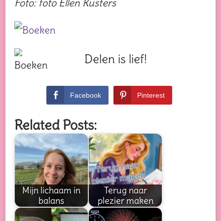
Foto: foto Ellen Kusters
Delen is lief!
Facebook
Pinterest
Related Posts:
Mijn lichaam in
Terug naar
balans
plezier maken