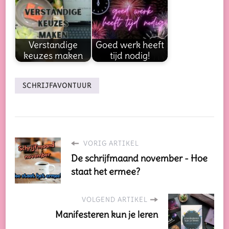
Verstandige
Goed werk heeft
keuzes maken
tijd nodig!
SCHRIJFAVONTUUR
VORIG ARTIKEL
De schrijfmaand november - Hoe
staat het ermee?
VOLGEND ARTIKEL
Manifesteren kun je leren