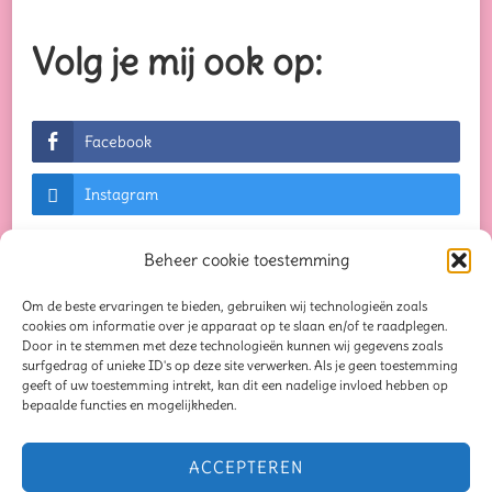
Volg je mij ook op:
Facebook
Instagram
Beheer cookie toestemming
Om de beste ervaringen te bieden, gebruiken wij technologieën zoals
© Auteursrechten 2026
Creaties waar je blij van
cookies om informatie over je apparaat op te slaan en/of te raadplegen.
Door in te stemmen met deze technologieën kunnen wij gegevens zoals
wordt...
. Alle rechten voorbehouden. Chic Lite |
surfgedrag of unieke ID's op deze site verwerken. Als je geen toestemming
geeft of uw toestemming intrekt, kan dit een nadelige invloed hebben op
Ontwikkeld door
Rara Themes
. Mogelijk
bepaalde functies en mogelijkheden.
gemaakt door
WordPress
.
Privacybeleid
Blog
Seizoensliefde
ACCEPTEREN
Mindful Moments Bundel
Oorbellen