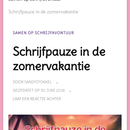
Schrijfpauze in de zomervakantie
SAMEN OP SCHRIJFAVONTUUR
Schrijfpauze in de
zomervakantie
DOOR
SANDYSTOKKEL
GEÜPDATET OP
30 JUNI 2026
OP
LAAT EEN REACTIE ACHTER
SCHRIJFPAUZE
IN
DE
ZOMERVAKANTIE