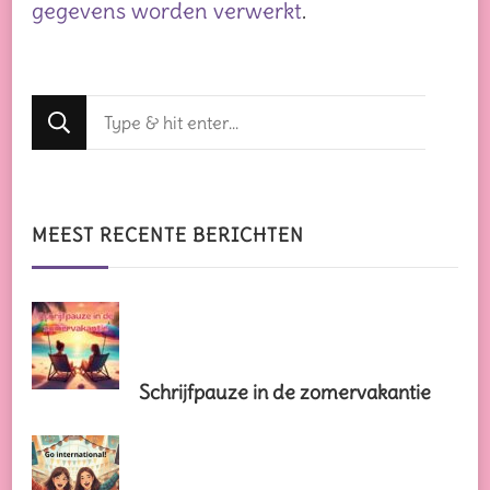
gegevens worden verwerkt
.
Op
zoek
naar
iets?
MEEST RECENTE BERICHTEN
Schrijfpauze in de zomervakantie