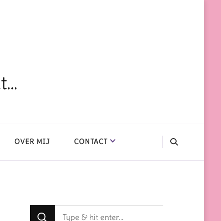
dt…
OVER MIJ
CONTACT
Op