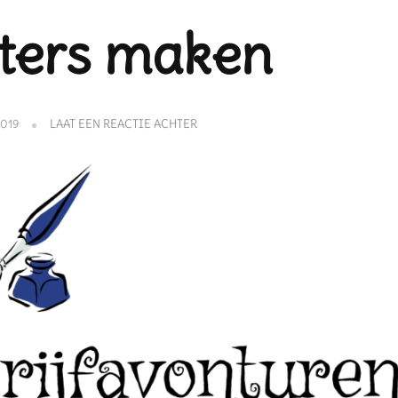
eters maken
OP
019
LAAT EEN REACTIE ACHTER
SCHRIJFKILOMETERS
MAKEN