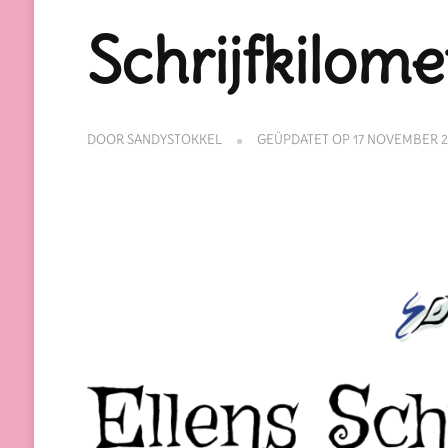
Schrijfkilom
DOOR
SANDYSTOKKEL
GEÜPDATET OP
17 NOVEMBER 2