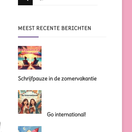
zoek
naar
iets?
MEEST RECENTE BERICHTEN
Schrijfpauze in de zomervakantie
Go international!