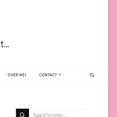
dt…
OVER MIJ
CONTACT
Op