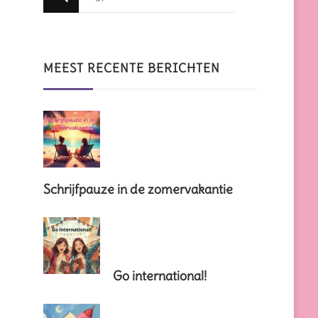
zoek
naar
iets?
MEEST RECENTE BERICHTEN
Schrijfpauze in de zomervakantie
Go international!