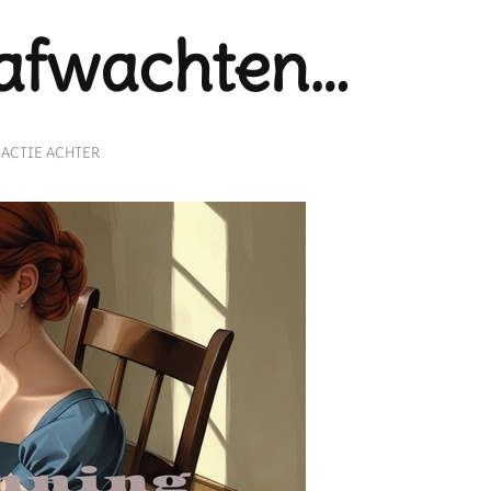
 afwachten…
OP
EACTIE ACHTER
IN
SPANNING
AFWACHTEN…