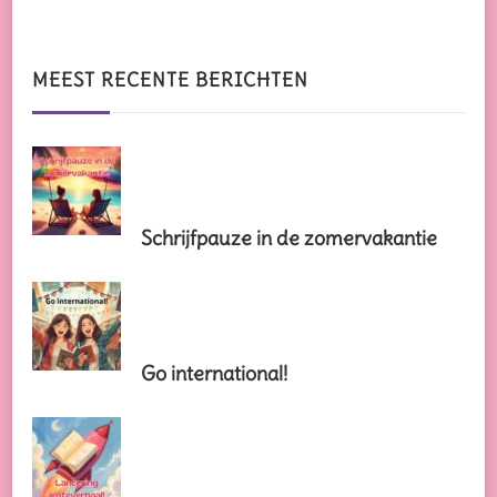
naar
iets?
MEEST RECENTE BERICHTEN
Schrijfpauze in de zomervakantie
Go international!