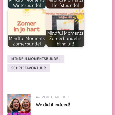
Winterbundel
Herfstbundel
Mindful Moments
Mindful Moments
Zomerbundel is
Zomerbundel
bijna uit!
MINDFULMOMENTSBUNDEL
SCHRIJFAVONTUUR
VORIG ARTIKEL
We did it indeed!