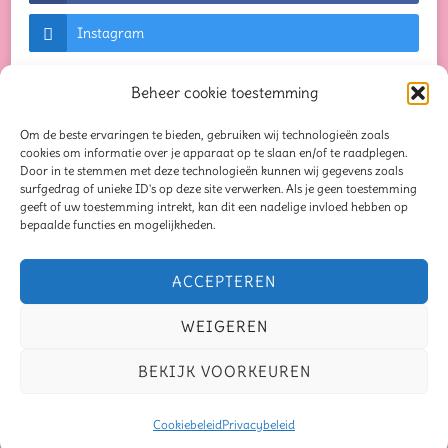
Instagram
Beheer cookie toestemming
Om de beste ervaringen te bieden, gebruiken wij technologieën zoals
© Auteursrechten 2026
Creaties waar je blij van
cookies om informatie over je apparaat op te slaan en/of te raadplegen.
Door in te stemmen met deze technologieën kunnen wij gegevens zoals
wordt...
. Alle rechten voorbehouden. Chic Lite |
surfgedrag of unieke ID's op deze site verwerken. Als je geen toestemming
geeft of uw toestemming intrekt, kan dit een nadelige invloed hebben op
Ontwikkeld door
Rara Themes
. Mogelijk
bepaalde functies en mogelijkheden.
gemaakt door
WordPress
.
Privacybeleid
Blog
Seizoensliefde
ACCEPTEREN
Mindful Moments Bundel
Oorbellen
Schrijven
WEIGEREN
Samen op schrijfavontuur
Verhaal van de maand
BEKIJK VOORKEUREN
Recensies
Over mij
Contact
Privacybeleid
Disclaimer
Cookiebeleid
Privacybeleid