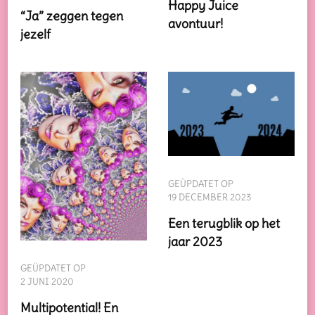
Happy Juice
“Ja” zeggen tegen
avontuur!
jezelf
GEÜPDATET OP
19 DECEMBER 2023
Een terugblik op het
jaar 2023
GEÜPDATET OP
2 JUNI 2020
Multipotential! En