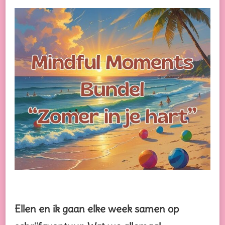
BUNDEL
“ZOMER
IN
JE
HART”
Ellen en ik gaan elke week samen op