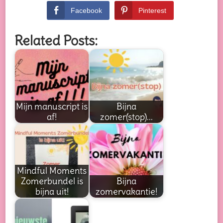
Facebook
Pinterest
Related Posts:
Mijn manuscript is
Bijna
af!
zomer(stop)...
Mindful Moments
Zomerbundel is
Bijna
bijna uit!
zomervakantie!