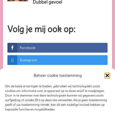
Dubbel gevoel
Volg je mij ook op:
Facebook
Instagram
Beheer cookie toestemming
Om de beste ervaringen te bieden, gebruiken wij technologieën zoals
© Auteursrechten 2026
Creaties waar je blij van
cookies om informatie over je apparaat op te slaan en/of te raadplegen.
Door in te stemmen met deze technologieën kunnen wij gegevens zoals
wordt...
. Alle rechten voorbehouden. Chic Lite |
surfgedrag of unieke ID's op deze site verwerken. Als je geen toestemming
geeft of uw toestemming intrekt, kan dit een nadelige invloed hebben op
Ontwikkeld door
Rara Themes
. Mogelijk
bepaalde functies en mogelijkheden.
gemaakt door
WordPress
.
Privacybeleid