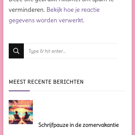
verminderen.
Bekijk hoe je reactie
gegevens worden verwerkt
.
Op
zoek
naar
iets?
MEEST RECENTE BERICHTEN
Schrijfpauze in de zomervakantie