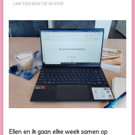
OP
LAAT EEN REACTIE ACHTER
HELP!
MIJN
REDACTEUR
GAAT
(BIJNA)
MIJN
MANUSCRIPT
LEZEN…
Ellen en ik gaan elke week samen op