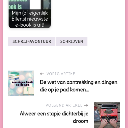
Mijn (of eigenlijk
Ellens) nieuwste
e-book is uit!
SCHRIJFAVONTUUR
SCHRIJVEN
VORIG ARTIKEL
De wet van aantrekking en dingen
die op je pad komen...
VOLGEND ARTIKEL
Alweer een stapje dichterbij je
droom