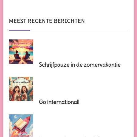
naar
iets?
MEEST RECENTE BERICHTEN
Schrijfpauze in de zomervakantie
Go international!