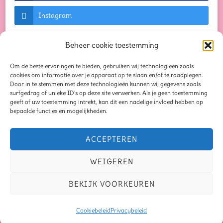
Instagram
Beheer cookie toestemming
Om de beste ervaringen te bieden, gebruiken wij technologieën zoals
© Auteursrechten 2026
Creaties waar je blij van
cookies om informatie over je apparaat op te slaan en/of te raadplegen.
Door in te stemmen met deze technologieën kunnen wij gegevens zoals
wordt...
. Alle rechten voorbehouden. Chic Lite |
surfgedrag of unieke ID's op deze site verwerken. Als je geen toestemming
geeft of uw toestemming intrekt, kan dit een nadelige invloed hebben op
Ontwikkeld door
Rara Themes
. Mogelijk
bepaalde functies en mogelijkheden.
gemaakt door
WordPress
.
Privacybeleid
Blog
Seizoensliefde
ACCEPTEREN
Mindful Moments Bundel
Oorbellen
Schrijven
WEIGEREN
Samen op schrijfavontuur
Verhaal van de maand
BEKIJK VOORKEUREN
Recensies
Over mij
Contact
Privacybeleid
Disclaimer
Cookiebeleid
Privacybeleid