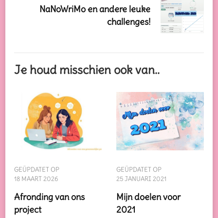
NaNoWriMo en andere leuke
challenges!
Je houd misschien ook van..
GEÜPDATET OP
GEÜPDATET OP
18 MAART 2026
25 JANUARI 2021
Afronding van ons
Mijn doelen voor
project
2021