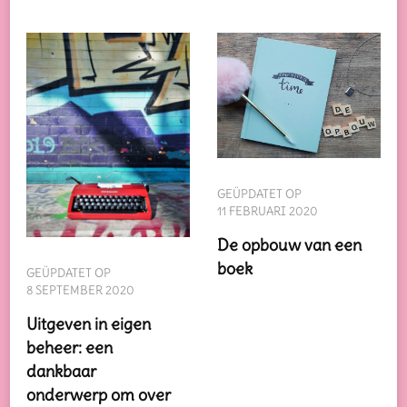
GEÜPDATET OP
11 FEBRUARI 2020
De opbouw van een
boek
GEÜPDATET OP
8 SEPTEMBER 2020
Uitgeven in eigen
beheer: een
dankbaar
onderwerp om over