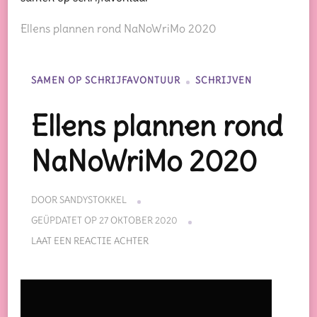
Ellens plannen rond NaNoWriMo 2020
SAMEN OP SCHRIJFAVONTUUR
SCHRIJVEN
Ellens plannen rond
NaNoWriMo 2020
DOOR
SANDYSTOKKEL
GEÜPDATET OP
27 OKTOBER 2020
OP
LAAT EEN REACTIE ACHTER
ELLENS
PLANNEN
ROND
NANOWRIMO
2020