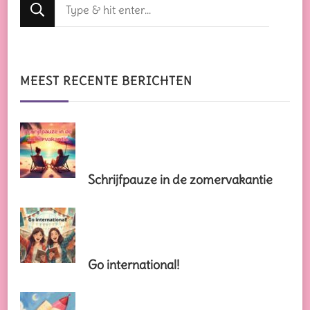
Op
zoek
naar
iets?
MEEST RECENTE BERICHTEN
Schrijfpauze in de zomervakantie
Go international!