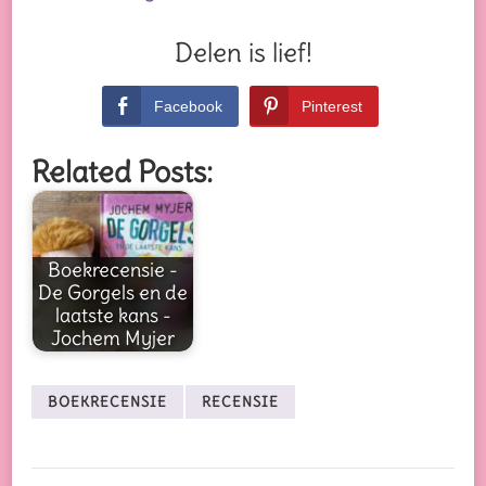
Delen is lief!
Facebook
Pinterest
Related Posts:
Boekrecensie -
De Gorgels en de
laatste kans -
Jochem Myjer
BOEKRECENSIE
RECENSIE