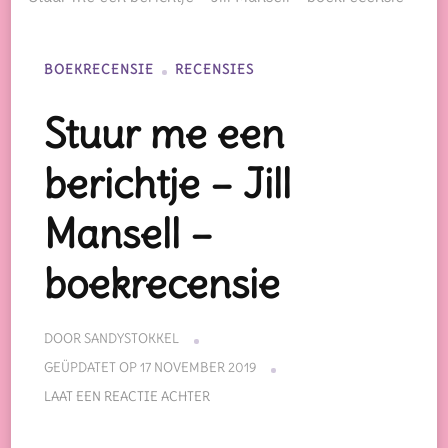
BOEKRECENSIE
RECENSIES
Stuur me een
berichtje – Jill
Mansell –
boekrecensie
DOOR
SANDYSTOKKEL
GEÜPDATET OP
17 NOVEMBER 2019
OP
LAAT EEN REACTIE ACHTER
STUUR
ME