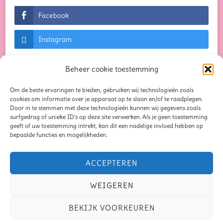
Facebook
Instagram
Beheer cookie toestemming
Om de beste ervaringen te bieden, gebruiken wij technologieën zoals
© Auteursrechten 2026
Creaties waar je blij van
cookies om informatie over je apparaat op te slaan en/of te raadplegen.
Door in te stemmen met deze technologieën kunnen wij gegevens zoals
wordt...
. Alle rechten voorbehouden. Chic Lite |
surfgedrag of unieke ID's op deze site verwerken. Als je geen toestemming
geeft of uw toestemming intrekt, kan dit een nadelige invloed hebben op
Ontwikkeld door
Rara Themes
. Mogelijk
bepaalde functies en mogelijkheden.
gemaakt door
WordPress
.
Privacybeleid
Blog
Seizoensliefde
ACCEPTEREN
Mindful Moments Bundel
Oorbellen
Schrijven
WEIGEREN
Samen op schrijfavontuur
Verhaal van de maand
BEKIJK VOORKEUREN
Recensies
Over mij
Contact