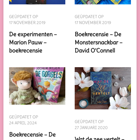
GEÜPDATET OP
GEÜPDATET OP
17 NOVEMBER 2019
17 NOVEMBER 2019
De experimenten –
Boekrecensie – De
Marion Pauw –
Monstersnackbar –
boekrecensie
David O’Connell
GEÜPDATET OP
GEÜPDATET OP
24 APRIL 2024
27 JANUARI 2020
Boekrecensie – De
Wat de zee vertelt –