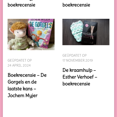
boekrecensie
boekrecensie
GEÜPDATET OP
GEÜPDATET OP
17 NOVEMBER 2019
24 APRIL 2024
De kraamhulp –
Boekrecensie – De
Esther Verhoef –
Gorgels en de
boekrecensie
laatste kans –
Jochem Myjer