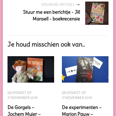
VOLGEND ARTIKEL
Stuur me een berichtje - Jill
Mansell - boekrecensie
Je houd misschien ook van..
GEÜPDATET OP
GEÜPDATET OP
17 NOVEMBER 2019
17 NOVEMBER 2019
De Gorgels –
De experimenten –
Jochem Myjer –
Marion Pauw –