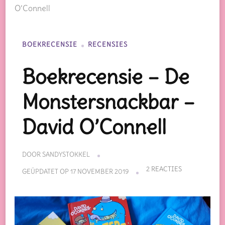
O’Connell
BOEKRECENSIE
RECENSIES
Boekrecensie – De
Monstersnackbar –
David O’Connell
DOOR
SANDYSTOKKEL
OP
2 REACTIES
GEÜPDATET OP
17 NOVEMBER 2019
BOEKRECENS
–
DE
MONSTERSNA
–