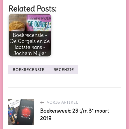
Related Posts:
Boekrecensie -
De Gorgels en de
laatste kans -
Jochem Myjer
BOEKRECENSIE
RECENSIE
VORIG ARTIKEL
Boekenweek: 23 t/m 31 maart
2019