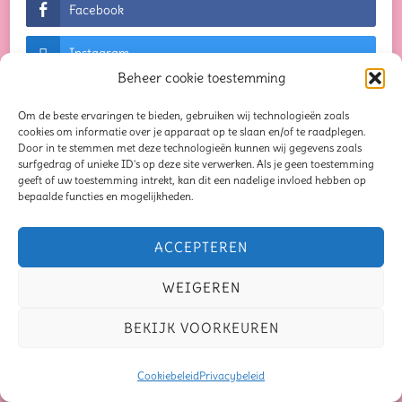
Facebook
Instagram
Beheer cookie toestemming
Om de beste ervaringen te bieden, gebruiken wij technologieën zoals
cookies om informatie over je apparaat op te slaan en/of te raadplegen.
Door in te stemmen met deze technologieën kunnen wij gegevens zoals
© Auteursrechten 2026
Creaties waar je blij van
surfgedrag of unieke ID's op deze site verwerken. Als je geen toestemming
geeft of uw toestemming intrekt, kan dit een nadelige invloed hebben op
wordt...
. Alle rechten voorbehouden. Chic Lite |
bepaalde functies en mogelijkheden.
Ontwikkeld door
Rara Themes
. Mogelijk
gemaakt door
WordPress
.
Privacybeleid
ACCEPTEREN
Blog
Seizoensliefde
WEIGEREN
Mindful Moments Bundel
Oorbellen
Schrijven
BEKIJK VOORKEUREN
Samen op schrijfavontuur
Verhaal van de maand
Recensies
Cookiebeleid
Privacybeleid
Over mij
Contact