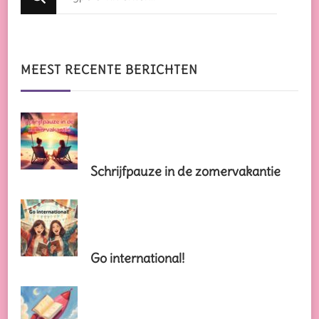
zoek
naar
iets?
MEEST RECENTE BERICHTEN
Schrijfpauze in de zomervakantie
Go international!