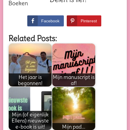
Facebook
Pinterest
Related Posts:
Het jaar is
Mijn manuscript is
begonnen!
af!
Mijn (of eigenlijk
Ellens) nieuwste
e-book is uit!
Mijn pad...