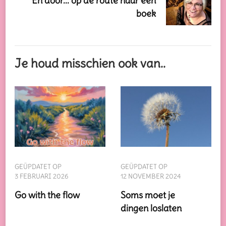
En door... op de route naar een
boek
Je houd misschien ook van..
GEÜPDATET OP
GEÜPDATET OP
3 FEBRUARI 2026
12 NOVEMBER 2024
Go with the flow
Soms moet je
dingen loslaten