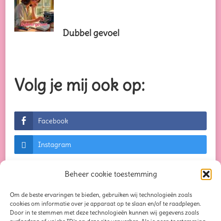
Dubbel gevoel
Volg je mij ook op:
Facebook
Instagram
Beheer cookie toestemming
Om de beste ervaringen te bieden, gebruiken wij technologieën zoals
© Auteursrechten 2026
Creaties waar je blij van
cookies om informatie over je apparaat op te slaan en/of te raadplegen.
Door in te stemmen met deze technologieën kunnen wij gegevens zoals
wordt...
. Alle rechten voorbehouden. Chic Lite |