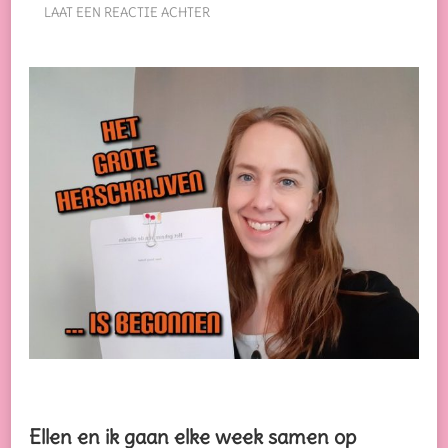
OP
LAAT EEN REACTIE ACHTER
HET
GROTE
HERSCHRIJVEN
VAN
MIJN
MANUSCRIPT
IS
BEGONNEN
Ellen en ik gaan elke week samen op