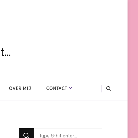
dt…
OVER MIJ
CONTACT
Op