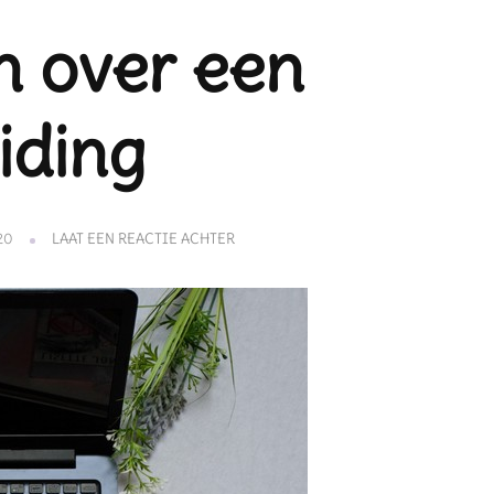
n over een
iding
OP
20
LAAT EEN REACTIE ACHTER
BRAINSTORMEN
OVER
EEN
SCHRIJFHANDLEIDING