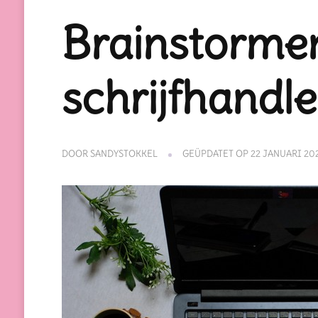
Brainstorme
schrijfhandle
DOOR
SANDYSTOKKEL
GEÜPDATET OP
22 JANUARI 20