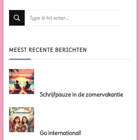
Op
zoek
naar
iets?
MEEST RECENTE BERICHTEN
Schrijfpauze in de zomervakantie
Go international!