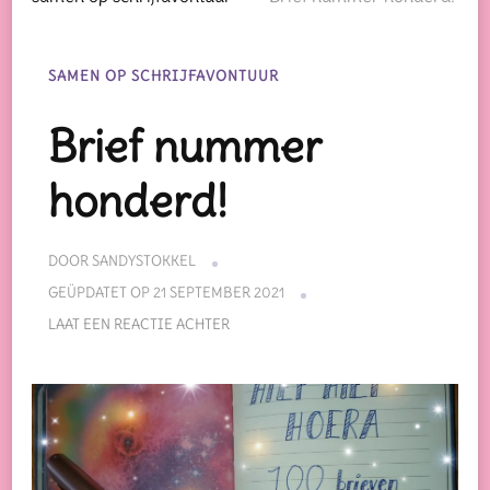
SAMEN OP SCHRIJFAVONTUUR
Brief nummer
honderd!
DOOR
SANDYSTOKKEL
GEÜPDATET OP
21 SEPTEMBER 2021
OP
LAAT EEN REACTIE ACHTER
BRIEF
NUMMER
HONDERD!