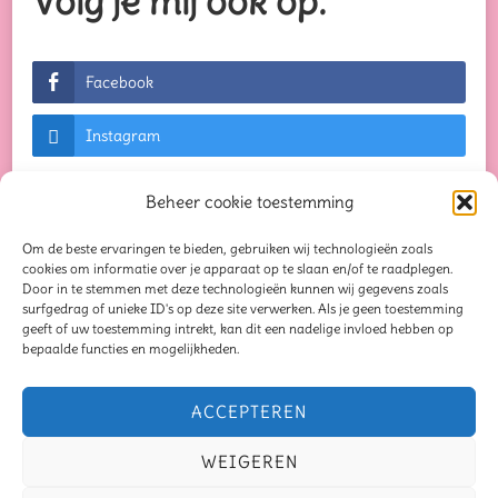
Volg je mij ook op:
Facebook
Instagram
Beheer cookie toestemming
Om de beste ervaringen te bieden, gebruiken wij technologieën zoals
© Auteursrechten 2026
Creaties waar je blij van
cookies om informatie over je apparaat op te slaan en/of te raadplegen.
Door in te stemmen met deze technologieën kunnen wij gegevens zoals
wordt...
. Alle rechten voorbehouden. Chic Lite |
surfgedrag of unieke ID's op deze site verwerken. Als je geen toestemming
geeft of uw toestemming intrekt, kan dit een nadelige invloed hebben op
Ontwikkeld door
Rara Themes
. Mogelijk
bepaalde functies en mogelijkheden.
gemaakt door
WordPress
.
Privacybeleid
Blog
Seizoensliefde
ACCEPTEREN
Mindful Moments Bundel
Oorbellen
Schrijven
WEIGEREN
Samen op schrijfavontuur
Verhaal van de maand