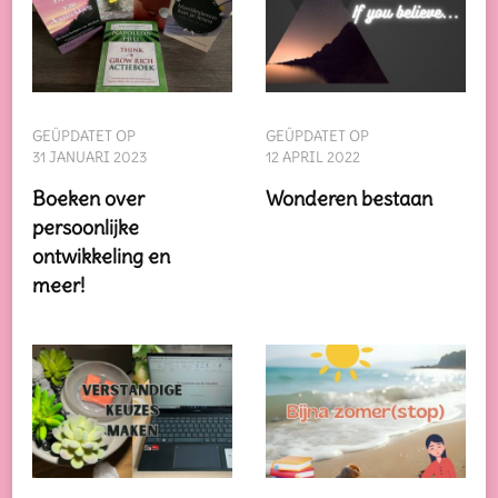
GEÜPDATET OP
GEÜPDATET OP
31 JANUARI 2023
12 APRIL 2022
Boeken over
Wonderen bestaan
persoonlijke
ontwikkeling en
meer!