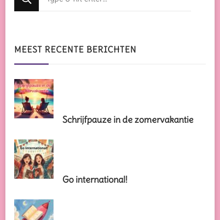
zoek
naar
iets?
MEEST RECENTE BERICHTEN
Schrijfpauze in de zomervakantie
Go international!