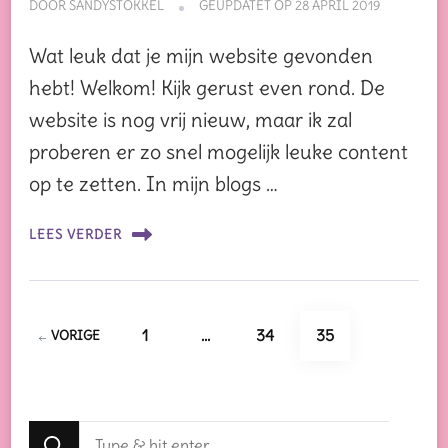
DOOR
SANDYSTOKKEL
GEÜPDATET OP
28 APRIL 2019
Wat leuk dat je mijn website gevonden
hebt! Welkom! Kijk gerust even rond. De
website is nog vrij nieuw, maar ik zal
proberen er zo snel mogelijk leuke content
op te zetten. In mijn blogs …
LEES VERDER
Berichten
PAGINA
PAGINA
PAGINA
1
…
34
35
VORIGE
paginering
Op