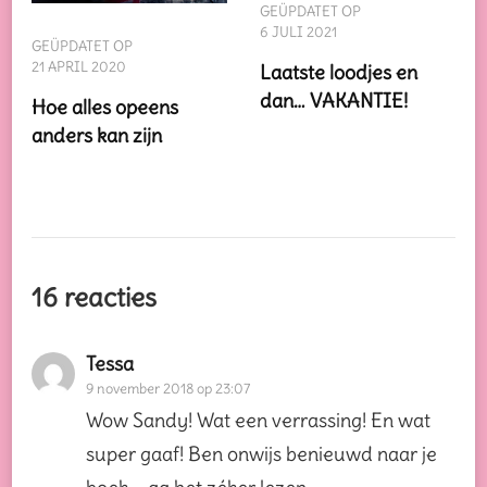
GEÜPDATET OP
6 JULI 2021
GEÜPDATET OP
21 APRIL 2020
Laatste loodjes en
dan… VAKANTIE!
Hoe alles opeens
anders kan zijn
16 reacties
Tessa
9 november 2018 op 23:07
Wow Sandy! Wat een verrassing! En wat
super gaaf! Ben onwijs benieuwd naar je