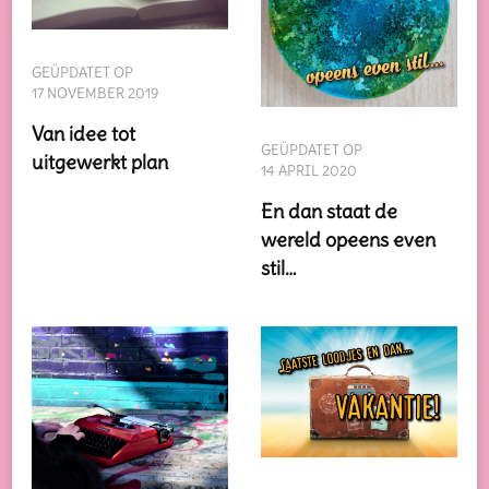
GEÜPDATET OP
17 NOVEMBER 2019
Van idee tot
GEÜPDATET OP
uitgewerkt plan
14 APRIL 2020
En dan staat de
wereld opeens even
stil…