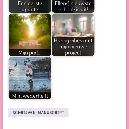
Een eerste
Ellens) nieuwste
update
e-book is uit!
Happy vibes met
mijn nieuwe
Mijn pad...
project
Mijn wederhelft
SCHRIJVEN-MANUSCRIPT