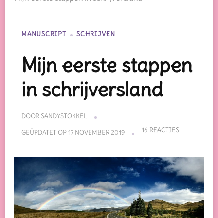
MANUSCRIPT
SCHRIJVEN
Mijn eerste stappen
in schrijversland
DOOR
SANDYSTOKKEL
OP
16 REACTIES
GEÜPDATET OP
17 NOVEMBER 2019
MIJN
EERSTE
STAPPEN
IN
SCHRIJVERS