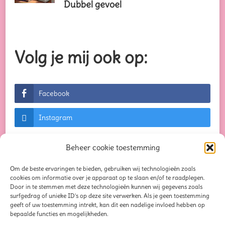
Dubbel gevoel
Volg je mij ook op:
Facebook
Instagram
Beheer cookie toestemming
Om de beste ervaringen te bieden, gebruiken wij technologieën zoals
© Auteursrechten 2026
Creaties waar je blij van
cookies om informatie over je apparaat op te slaan en/of te raadplegen.
Door in te stemmen met deze technologieën kunnen wij gegevens zoals
wordt...
. Alle rechten voorbehouden. Chic Lite |
surfgedrag of unieke ID's op deze site verwerken. Als je geen toestemming
geeft of uw toestemming intrekt, kan dit een nadelige invloed hebben op
Ontwikkeld door
Rara Themes
. Mogelijk
bepaalde functies en mogelijkheden.
gemaakt door
WordPress
.
Privacybeleid