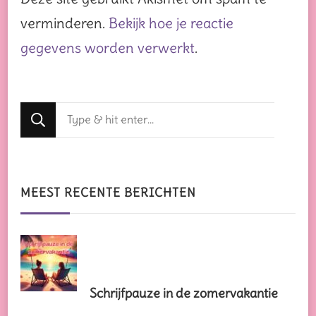
verminderen.
Bekijk hoe je reactie
gegevens worden verwerkt
.
Op
zoek
naar
iets?
MEEST RECENTE BERICHTEN
Schrijfpauze in de zomervakantie