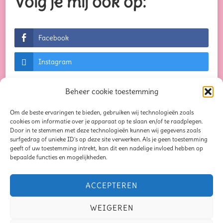
Volg je mij ook op:
Facebook
Instagram
Beheer cookie toestemming
Om de beste ervaringen te bieden, gebruiken wij technologieën zoals
© Auteursrechten 2026
Creaties waar je blij van
cookies om informatie over je apparaat op te slaan en/of te raadplegen.
Door in te stemmen met deze technologieën kunnen wij gegevens zoals
wordt...
. Alle rechten voorbehouden. Chic Lite |
surfgedrag of unieke ID's op deze site verwerken. Als je geen toestemming
geeft of uw toestemming intrekt, kan dit een nadelige invloed hebben op
Ontwikkeld door
Rara Themes
. Mogelijk
bepaalde functies en mogelijkheden.
gemaakt door
WordPress
.
Privacybeleid
Blog
Seizoensliefde
ACCEPTEREN
Mindful Moments Bundel
Oorbellen
Schrijven
WEIGEREN
Samen op schrijfavontuur
Verhaal van de maand