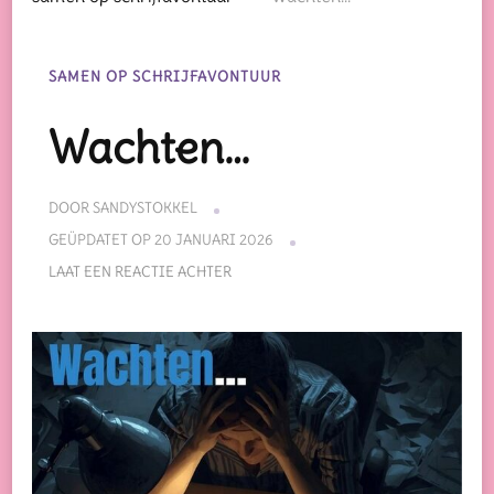
SAMEN OP SCHRIJFAVONTUUR
Wachten…
DOOR
SANDYSTOKKEL
GEÜPDATET OP
20 JANUARI 2026
OP
LAAT EEN REACTIE ACHTER
WACHTEN…