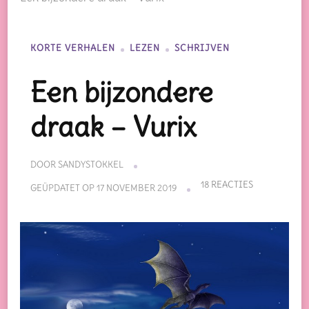
KORTE VERHALEN
LEZEN
SCHRIJVEN
Een bijzondere
draak – Vurix
DOOR
SANDYSTOKKEL
OP
18 REACTIES
GEÜPDATET OP
17 NOVEMBER 2019
EEN
BIJZONDERE
DRAAK
–
VURIX