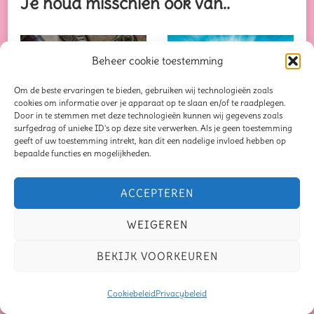
Je houd misschien ook van..
Beheer cookie toestemming
Om de beste ervaringen te bieden, gebruiken wij technologieën zoals
cookies om informatie over je apparaat op te slaan en/of te raadplegen.
Door in te stemmen met deze technologieën kunnen wij gegevens zoals
surfgedrag of unieke ID's op deze site verwerken. Als je geen toestemming
geeft of uw toestemming intrekt, kan dit een nadelige invloed hebben op
GEÜPDATET OP
GEÜPDATET OP
bepaalde functies en mogelijkheden.
26 DECEMBER 2019
6 JULI 2021
Iets nieuws
Laatste loodjes en
ACCEPTEREN
bedenken voor in
dan… VAKANTIE!
2020
WEIGEREN
BEKIJK VOORKEUREN
Cookiebeleid
Privacybeleid