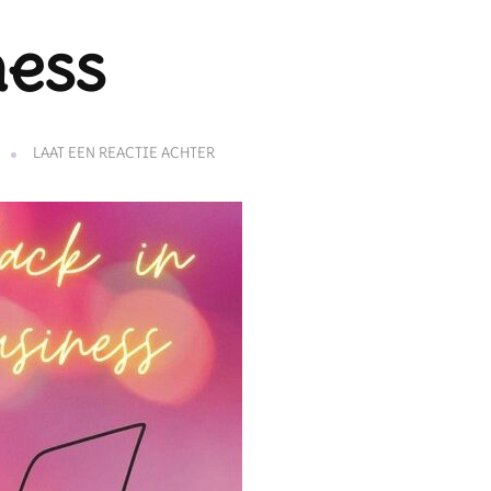
ness
OP
LAAT EEN REACTIE ACHTER
BACK
IN
BUSINESS