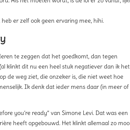
d. Als het moeten wordt, is de lol er zo vanaf, lijk
 heb er zelf ook geen ervaring mee, hihi.
dy
nderen te zeggen dat het goedkomt, dan tegen
” (al klinkt dit nu een heel stuk negatiever dan ik het
op de weg ziet, die onzeker is, die niet weet hoe
menselijk. Ik denk dat ieder mens daar (in meer of
efore you’re ready” van Simone Levi. Dat was een
rrière heeft opgebouwd. Het klinkt allemaal zo moo