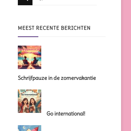
zoek
naar
iets?
MEEST RECENTE BERICHTEN
Schrijfpauze in de zomervakantie
Go international!