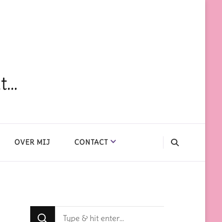
dt…
OVER MIJ
CONTACT
Op