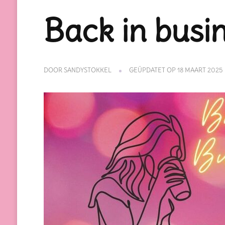
Back in busi
DOOR
SANDYSTOKKEL
GEÜPDATET OP
18 MAART 2025