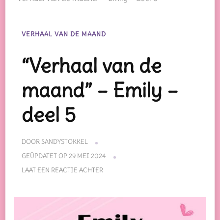
VERHAAL VAN DE MAAND
“Verhaal van de
maand” – Emily –
deel 5
DOOR
SANDYSTOKKEL
GEÜPDATET OP
29 MEI 2024
OP
LAAT EEN REACTIE ACHTER
“VERHAAL
VAN
DE
MAAND”
–