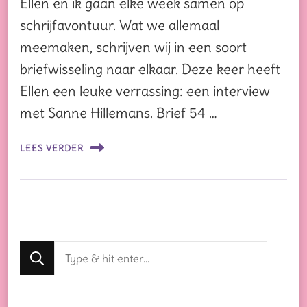
Ellen en ik gaan elke week samen op
schrijfavontuur. Wat we allemaal
meemaken, schrijven wij in een soort
briefwisseling naar elkaar. Deze keer heeft
Ellen een leuke verrassing: een interview
met Sanne Hillemans. Brief 54 …
LEES VERDER
Op
zoek
naar